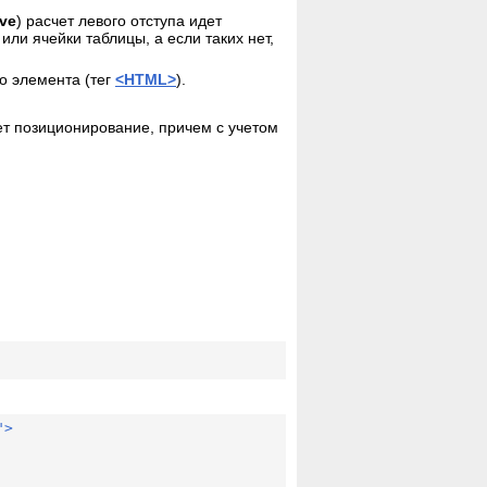
vertical-align
ive
) расчет левого отступа идет
visibility
или ячейки таблицы, а если таких нет,
W
white-space
о элемента (тег
<HTML>
).
widows
width
word-spacing
ет позиционирование, причем с учетом
word-wrap
Z
z-index
">