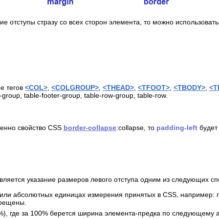
ие отступы стразу со всех сторон элемента, то можно использоват
е тегов
<COL>
,
<COLGROUP>
,
<THEAD>
,
<TFOOT>
,
<TBODY>
,
<T
group, table-footer-group, table-row-group, table-row.
енно свойство CSS
border-collapse
:collapse, то
padding-left
будет
вляется указание размеров левого отступа одним из следующих сп
ли абсолютных единицах измерения принятых в CSS, например: пик
прещены.
%), где за 100% берется ширина элемента-предка по следующему 