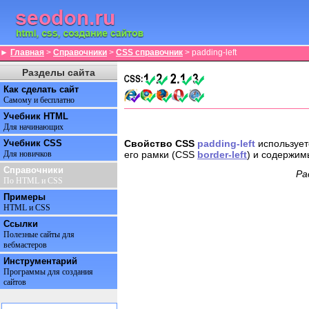
►
Главная
>
Справочники
>
CSS справочник
> padding-left
Разделы сайта
Как сделать сайт
Самому и бесплатно
Учебник HTML
Для начинающих
Учебник CSS
Свойство CSS
padding-left
использует
его рамки (CSS
border-left
) и содержим
Для новичков
Справочники
Ра
По HTML и CSS
Примеры
HTML и CSS
Ссылки
Полезные сайты для
вебмастеров
Инструментарий
Программы для создания
сайтов