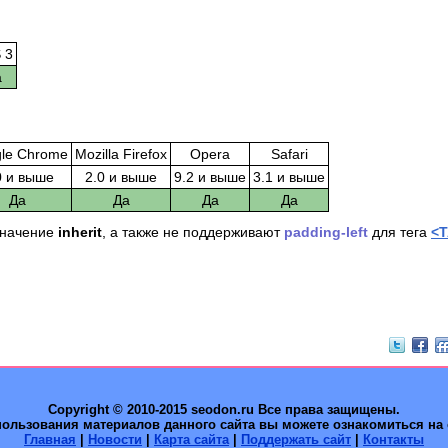
 3
а
le Chrome
Mozilla Firefox
Opera
Safari
0 и выше
2.0 и выше
9.2 и выше
3.1 и выше
Да
Да
Да
Да
 значение
inherit
, а также не поддерживают
padding-left
для тега
<
Copyright © 2010-2015 seodon.ru Все права защищены.
ользования материалов данного сайта вы можете ознакомиться на
Главная
|
Новости
|
Карта сайта
|
Поддержать сайт
|
Контакты