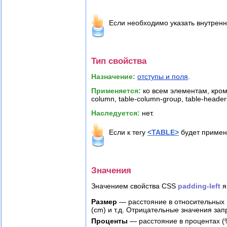
Если необходимо указать внутренн
Тип свойства
Назначение:
отступы и поля
.
Применяется:
ко всем элементам, кром
column, table-column-group, table-header-
Наследуется:
нет.
Если к тегу
<TABLE>
будет примен
Значения
Значением свойства CSS
padding-left
я
Размер
— расстояние в относительных и
(cm) и т.д. Отрицательные значения за
Проценты
— расстояние в процентах (