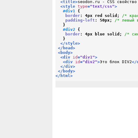
<
title
>
seodon.ru - CSS свойство
<
style
type
=
"text/css"
>
#div1
{

border
:
4
px red solid
;
/* кра
padding-left
:
50
px
;
/* левый 
}
#div2
{

border
:
4
px blue solid
;
/* си
}
</
style
>
</
head
>
<
body
>
<
div
id
=
"div1"
>
<
div
id
=
"div2"
>
Это блок DIV2
</
</
div
>
</
body
>
</
html
>