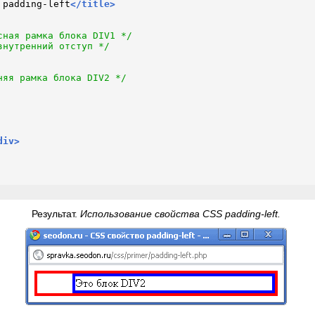
 padding-left
</
title
>
сная рамка блока DIV1 */
внутренний отступ */
няя рамка блока DIV2 */
div
>
Результат.
Использование свойства CSS padding-left.