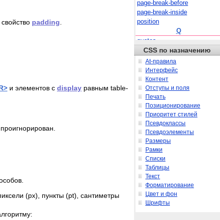
page-break-before
page-break-inside
position
ь свойство
padding
.
Q
quotes
CSS по назначению
R
resize
At-правила
right
Интерфейс
S
Контент
R>
и элементов с
display
равным table-
src
Отступы и поля
Печать
T
Позиционирование
table-layout
Приоритет стилей
text-align
Псевдоклассы
text-decoration
 проигнорирован.
Псевдоэлементы
text-indent
Размеры
text-overflow
Рамки
text-shadow
Списки
text-transform
Таблицы
top
Текст
особов.
U
Форматирование
unicode-bidi
Цвет и фон
сели (px), пункты (pt), сантиметры
unicode-range
Шрифты
V
алгоритму: