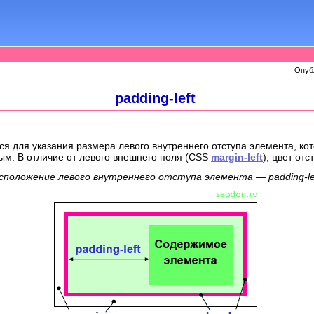
Опуб
padding-left
ся для указания размера левого внутреннего отступа элемента, ко
ым. В отличие от левого внешнего поля (CSS
margin-left
), цвет от
сположение левого внутреннего отступа элемента — padding-lef