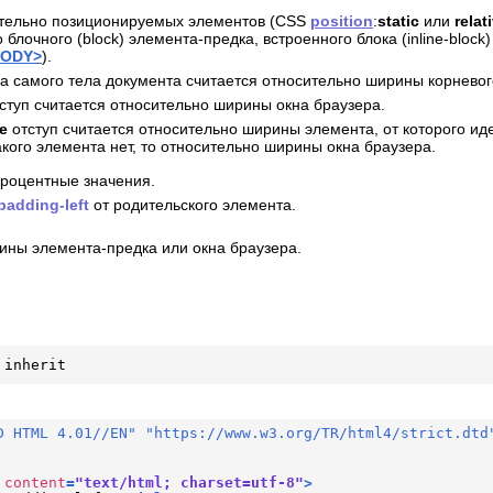
ительно позиционируемых элементов (CSS
position
:
static
или
relat
очного (block) элемента-предка, встроенного блока (inline-block) 
BODY>
).
а самого тела документа считается относительно ширины корневог
ступ считается относительно ширины окна браузера.
e
отступ считается относительно ширины элемента, от которого ид
такого элемента нет, то относительно ширины окна браузера.
процентные значения.
padding-left
от родительского элемента.
ны элемента-предка или окна браузера.
 inherit
D HTML 4.01//EN" "https://www.w3.org/TR/html4/strict.dtd
content
=
"text/html; charset=utf-8"
>