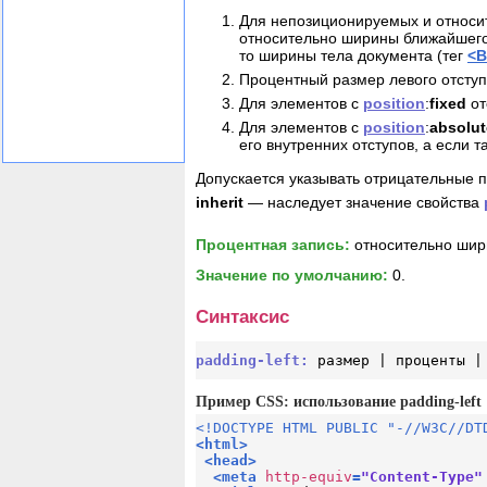
Для непозиционируемых и относ
относительно ширины ближайшего бл
то ширины тела документа (тег
<
Процентный размер левого отступ
Для элементов с
position
:
fixed
от
Для элементов с
position
:
absolut
его внутренних отступов, а если 
Допускается указывать отрицательные 
inherit
— наследует значение свойства
Процентная запись:
относительно шири
Значение по умолчанию:
0.
Синтаксис
padding-left:
размер | проценты |
Пример CSS: использование padding-left
<!DOCTYPE HTML PUBLIC "-//W3C//DT
<
html
>
<
head
>
<
meta
http-equiv
=
"Content-Type"