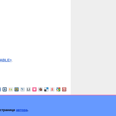
TABLE>
.
 странице
автора
.