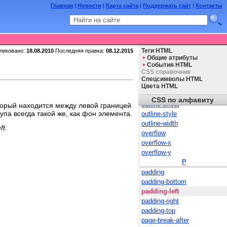
Главная
|
Новости
|
Карта сайта
|
Поддержать сайт
|
Контакты
nav-down
nav-index
nav-left
nav-right
nav-up
ликовано:
18.08.2010
Последняя правка:
08.12.2015
Теги HTML
O
Общие атрибуты
opacity
События HTML
CSS справочник
orphans
Спецсимволы HTML
outline
Цвета HTML
outline-color
CSS по алфавиту
outline-offset
торый находится между левой границей
ступа всегда такой же, как фон элемента.
outline-style
outline-width
t.
overflow
overflow-x
overflow-y
P
padding
padding-bottom
padding-left
padding-right
padding-top
page-break-after