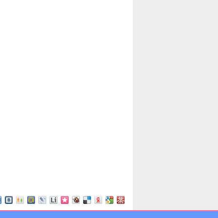
border-color
border-left
border-left-color
border-left-style
border-left-width
border-radius
border-right
border-right-color
border-right-style
border-right-width
border-spacing
border-style
border-top
border-top-color
border-top-left-radius
border-top-right-radius
border-top-style
border-top-width
border-width
bottom
box-shadow
box-sizing
C