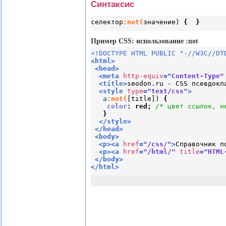
Синтаксис
селектор
:not(
значение) 
{  
}
Пример CSS: использование :not
<!DOCTYPE HTML PUBLIC "-//W3C//DT
<
html
>
<
head
>
<
meta
http-equiv
=
"Content-Type"
<
title
>
seodon.ru - CSS псевдокл
<
style
type
=
"text/css"
>
a
:not(
[title]
) 
{

color
:
 red
;
/* цвет ссылок, н
}
</
style
>
</
head
>
<
body
>
<
p
>
<
a
href
=
"/css/"
>
Справочник п
<
p
>
<
a
href
=
"/html/"
title
=
"HTML
</
body
>
</
html
>