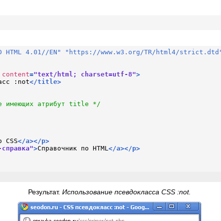
D HTML 4.01//EN" "https://www.w3.org/TR/html4/strict.dtd
content
=
"text/html; charset=utf-8"
>
асс :not
</
title
>
е имеющих атрибут title */
о CSS
</
a
>
</
p
>
-справка"
>
Справочник по HTML
</
a
>
</
p
>
Результат.
Использование псевдокласса CSS :not.