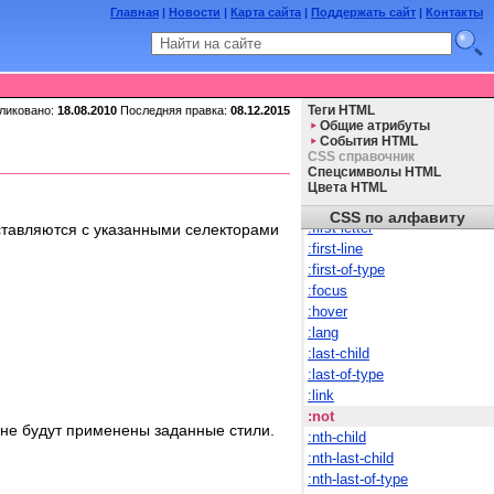
Главная
|
Новости
|
Карта сайта
|
Поддержать сайт
|
Контакты
::first-line
:
:active
:after
:before
ликовано:
18.08.2010
Последняя правка:
08.12.2015
Теги HTML
:checked
Общие атрибуты
События HTML
:disabled
CSS справочник
:empty
Спецсимволы HTML
:enabled
Цвета HTML
:first-child
CSS по алфавиту
:first-letter
ставляются с указанными селекторами
:first-line
:first-of-type
:focus
:hover
:lang
:last-child
:last-of-type
:link
:not
у не будут применены заданные стили.
:nth-child
:nth-last-child
:nth-last-of-type