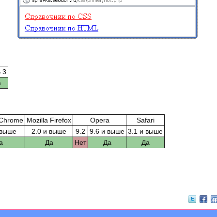
 3
а
 Chrome
Mozilla Firefox
Opera
Safari
 выше
2.0 и выше
9.2
9.6 и выше
3.1 и выше
а
Да
Нет
Да
Да