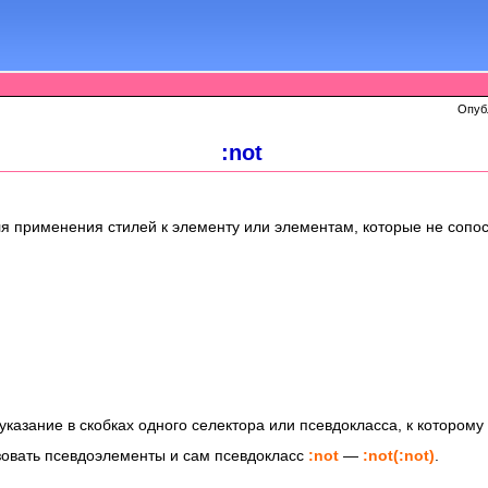
Опуб
:not
я применения стилей к элементу или элементам, которые не сопо
указание в скобках одного селектора или псевдокласcа, к котором
зовать псевдоэлементы и сам псевдокласс
:not
—
:not(:not)
.