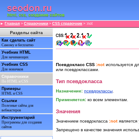
►
Главная
>
Справочники
>
CSS справочник
> :not
Разделы сайта
Как сделать сайт
Самому и бесплатно
Учебник HTML
Для начинающих
Учебник CSS
Псевдокласс CSS
:not
используется дл
или псевдоклассами.
Для новичков
Справочники
Тип псевдокласса
По HTML и CSS
Примеры
Назначение:
псевдоклассы
.
HTML и CSS
Применяется:
ко всем элементам.
Ссылки
Полезные сайты для
вебмастеров
Значения
Инструментарий
Значением псевдокласса
:not
является 
Программы для создания
сайтов
Запрещено в качестве значения исполь