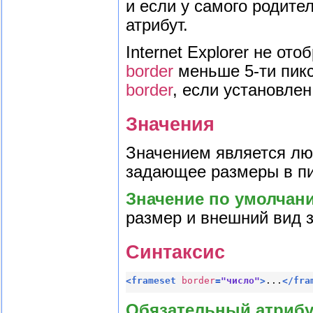
и если у самого родите
атрибут.
Internet Explorer не от
border
меньше 5-ти пикс
border
, если установле
Значения
Значением является лю
задающее размеры в пи
Значение по умолчан
размер и внешний вид з
Синтаксис
<
frameset
border
=
"число"
>
...
</
fra
Обязательный атрибу