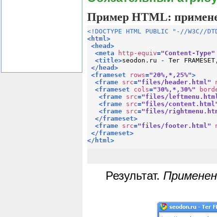
Пример HTML: применен
<!DOCTYPE HTML PUBLIC "-//W3C//DT
<
html
>
<
head
>
<
meta
http-equiv
=
"Content-Type"
<
title
>
seodon.ru - Тег FRAMESET
</
head
>
<
frameset
rows
=
"20%,*,25%"
>
<
frame
src
=
"files/header.html"
<
frameset
cols
=
"30%,*,30%"
bord
<
frame
src
=
"files/leftmenu.htm
<
frame
src
=
"files/content.html
<
frame
src
=
"files/rightmenu.ht
</
frameset
>
<
frame
src
=
"files/footer.html"
</
frameset
>
</
html
>
Результат.
Применен