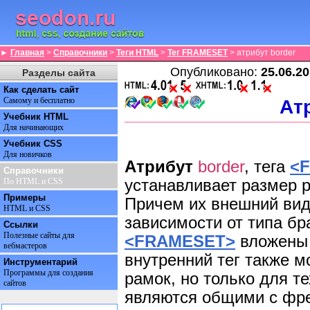
►
Главная
>
Справочники
>
Теги HTML
>
Тег FRAMESET
> атрибут border
Опубликовано:
25.06.2
Разделы сайта
Как сделать сайт
Ат
Самому и бесплатно
Учебник HTML
Для начинающих
Учебник CSS
Для новичков
Атрибут
border
, тега
<
Справочники
устанавливает размер 
По HTML и CSS
Примеры
Причем их внешний вид
HTML и CSS
зависимости от типа бр
Ссылки
Полезные сайты для
<FRAMESET>
вложены д
вебмастеров
внутренний тег также 
Инструментарий
Программы для создания
рамок, но только для т
сайтов
являются общими с фр