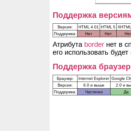
Поддержка версия
Версия:
HTML 4.01
HTML 5
XHTML
Поддержка:
Нет
Нет
Не
Атрибута
border
нет в с
его использовать будет
Поддержка браузе
Браузер:
Internet Explorer
Google C
Версия:
6.0 и выше
2.0 и в
Поддержка:
Частично
Да