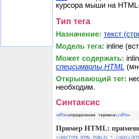
курсора мыши на HTML-
Тип тега
Назначение:
текст (стр
Модель тега:
inline (в
Может содержать:
inli
спецсимволы HTML
(мн
Открывающий тег:
не
необходим.
Синтаксис
<
dfn
>
определение термина
</
dfn
>
Пример HTML: примене
<!DOCTYPE HTML PUBLIC "-//W3C//DT