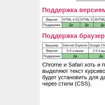
Поддержка версия
Версия:
HTML 4.01
HTML 5
XHTML
Поддержка:
Да
Да
Да
Поддержка браузе
Браузер:
Internet Explorer
Google C
Версия:
6.0 и выше
2.0 и в
Поддержка:
Да
Да
Chrome и Safari хоть и
выделяют текст курсив
будет установить для д
через стили (CSS).