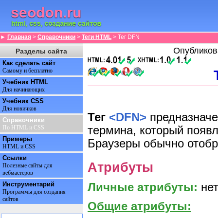
►
Главная
>
Справочники
>
Теги HTML
> Тег DFN
Опубликов
Разделы сайта
Как сделать сайт
Самому и бесплатно
Учебник HTML
Для начинающих
Учебник CSS
Для новичков
Тег
<DFN>
предназначе
Справочники
термина, который появл
По HTML и CSS
Примеры
Браузеры обычно отобр
HTML и CSS
Ссылки
Атрибуты
Полезные сайты для
вебмастеров
Инструментарий
Личные атрибуты:
нет
Программы для создания
сайтов
Общие атрибуты: