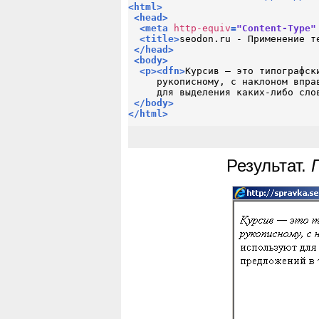
<
html
>
<
head
>
<
meta
http-equiv
=
"Content-Type"
<
title
>
seodon.ru - Применение т
</
head
>
<
body
>
<
p
>
<
dfn
>
Курсив — это типографски
     рукописному, с наклоном впра
     для выделения каких-либо сло
</
body
>
</
html
>
Результат.