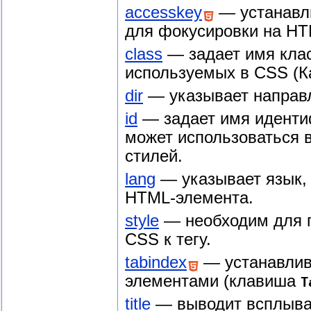
accesskey
— устанавли
для фокусировки на HT
class
— задает имя клас
используемых в CSS (К
dir
— указывает направл
id
— задает имя иденти
может использоваться в
стилей.
lang
— указывает язык, 
HTML-элемента.
style
— необходим для 
CSS к тегу.
tabindex
— устанавлив
элементами (клавиша
T
title
— выводит всплыва