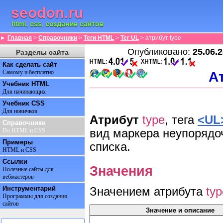
►
Главная
>
Справочники
>
Теги HTML
>
Тег UL
> атрибут type
Опубликовано:
25.06.
Разделы сайта
Как сделать сайт
А
Самому и бесплатно
Учебник HTML
Для начинающих
Учебник CSS
Для новичков
Атрибут
type
, тега
<UL
Справочники
вид маркера неупорядо
По HTML и CSS
Примеры
списка.
HTML и CSS
Ссылки
Значения
Полезные сайты для
вебмастеров
Инструментарий
Значением атрибута
typ
Программы для создания
сайтов
Значение и описание