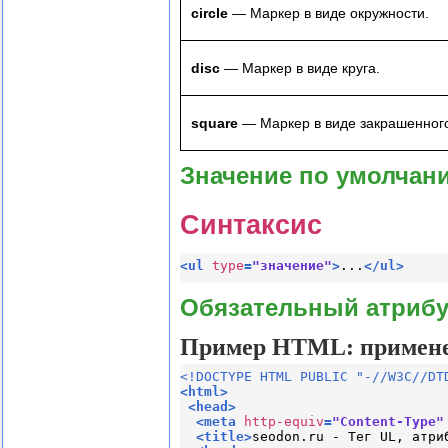
circle
— Маркер в виде окружности.
disc
— Маркер в виде круга.
square
— Маркер в виде закрашенного
Значение по умолчан
Синтаксис
<
ul
type
=
"значение"
>
...
</
ul
>
Обязательный атрибу
Пример HTML: применен
<!DOCTYPE HTML PUBLIC "-//W3C//DT
<
html
>
<
head
>
<
meta
http-equiv
=
"Content-Type"
<
title
>
seodon.ru - Тег UL, атри