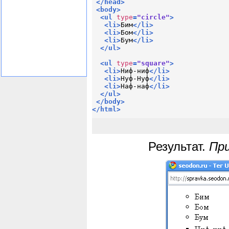
</
head
>
<
body
>
<
ul
type
=
"circle"
>
<
li
>
Бим
</
li
>
<
li
>
Бом
</
li
>
<
li
>
Бум
</
li
>
</
ul
>
<
ul
type
=
"square"
>
<
li
>
Ниф-ниф
</
li
>
<
li
>
Нуф-Нуф
</
li
>
<
li
>
Наф-наф
</
li
>
</
ul
>
</
body
>
</
html
>
Результат.
При